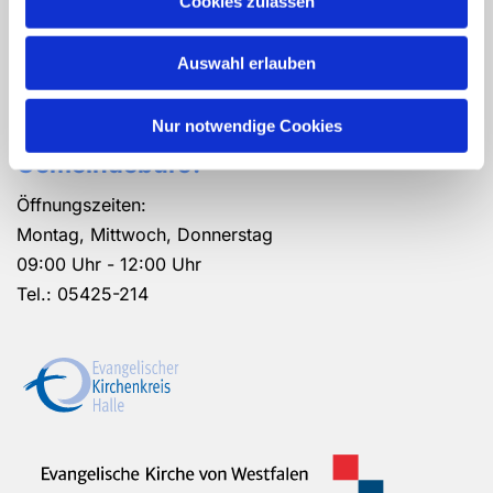
Cookies zulassen
Ev. luth. Kirchengemeinde Borgholzhausen
Kampgarten 1 - 33829 Borgholzhausen
Auswahl erlauben
hal-kg-borgholzhausen@kk-ekvw.de
Nur notwendige Cookies
Gemeindebüro:
Öffnungszeiten:
Montag, Mittwoch, Donnerstag
09:00 Uhr - 12:00 Uhr
Tel.: 05425-214