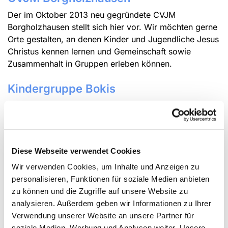
Der im Oktober 2013 neu gegründete CVJM
Borgholzhausen stellt sich hier vor. Wir möchten gerne
Orte gestalten, an denen Kinder und Jugendliche Jesus
Christus kennen lernen und Gemeinschaft sowie
Zusammenhalt in Gruppen erleben können.
Kindergruppe Bokis
Die Kindergruppe Bokis für Kinder (und Eltern) im Alter
von 4 bis 6 Jahren findet immer samstags von 14:00
bis 15:30 Uhr im evangelischen Gemeindhaus
Hoffstraße statt. Wir lernen Jesus kennen, spielen,
Diese Webseite verwendet Cookies
basteln, singen und erleben zusammen Gemeinschaft.
Wir verwenden Cookies, um Inhalte und Anzeigen zu
Leitung: Daniel Weßling, Tel. 05425 955 526
personalisieren, Funktionen für soziale Medien anbieten
zu können und die Zugriffe auf unsere Website zu
Jungschar Borgholzhausen
analysieren. Außerdem geben wir Informationen zu Ihrer
Die Jungschar für Kinder im Alter von 6 bis 13 Jahren
Verwendung unserer Website an unsere Partner für
findet immer mittwochs von 17:30 bis 19:00 Uhr im
soziale Medien, Werbung und Analysen weiter. Unsere